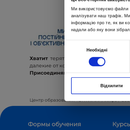
Ми використовуємо файли co
аналізувати наш трафік. М
інформацію про те, як ви к
надали або яку вони зібрал
Вибір
Необхідні
згоди
Хватит
терять время на неудобную д
далекие от комфорта кабинеты, школ
Присоединяйтесь к дистанционному
Відхилити
Центр образования «ОПТИМА»
Инфо
Сов
Формы обучения
Курсы