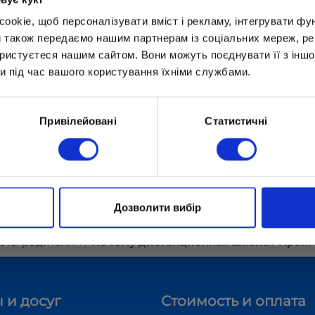
okie, щоб персоналізувати вміст і рекламу, інтегрувати фу
и також передаємо нашим партнерам із соціальних мереж, ре
ористуєтеся нашим сайтом. Вони можуть поєднувати її з іншо
и під час вашого користування їхніми службами.
Привілейовані
Статистичні
орогу в школу, загруженные учебниками порт
ьные поборы и принудительную социализацию!
 обучению прямо сейчас!
Дозволити вибір
еты родителям
Почему дистанционная школа? Преим
 и досуг
Стоимость и оплата