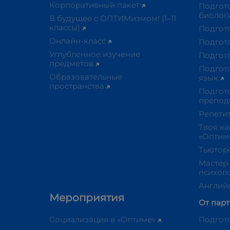
Корпоративный пакет
Подгот
биолог
В будущее с ОПТИМизмом! (1–11
классы)
Подгот
Онлайн-класс
Подгот
Углубленное изучение
Подгот
предметов
Подгот
Образовательные
язык
пространства​
Подгото
препод
Репети
Твоя ка
«Оптим
Тьютор
Мастер
психол
Англий
Мероприятия
От пар
Социализация в «Оптиме»
Подгот