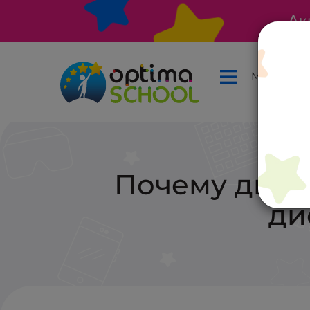
Ак
Меню
Почему дист
ди