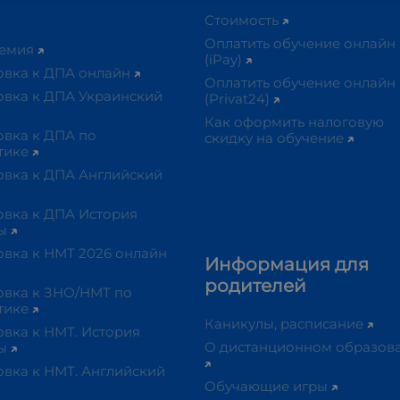
Стоимость
Оплатить обучение онлайн
демия
(iPay)
овка к ДПА онлайн
Оплатить обучение онлайн
овка к ДПА Украинский
(Privat24)
Как оформить налоговую
овка к ДПА по
скидку на обучение
тике
овка к ДПА Английский
овка к ДПА История
ны
овка к НМТ 2026 онлайн
Информация для
родителей
овка к ЗНО/НМТ по
тике
Каникулы, расписание
вка к НМТ. История
О дистанционном образов
ны
овка к НМТ. Английский
Обучающие игры