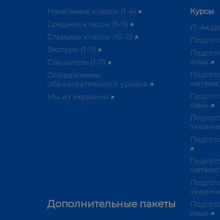
Начальные классы (1-4)
Курсы
Средние классы (5-9)
IT-Ака
Старшие классы (10-11)
Подгот
Экстерн (1-11)
Подгот
язык
Слушатель (1-11)
Подгот
Определение
матема
образовательного уровня
Подгот
Мы из Украины!
язык
Подгот
Украи
Подгот
Подгот
матема
Подгото
Украи
Дополнительные пакеты
Подгот
язык