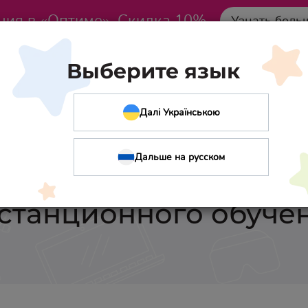
ция в «Оптиме». Скидка 10%
Узнать боль
Выберите язык
Далі Українською
Дальше на русском
анционная школа? 
станционного обуче