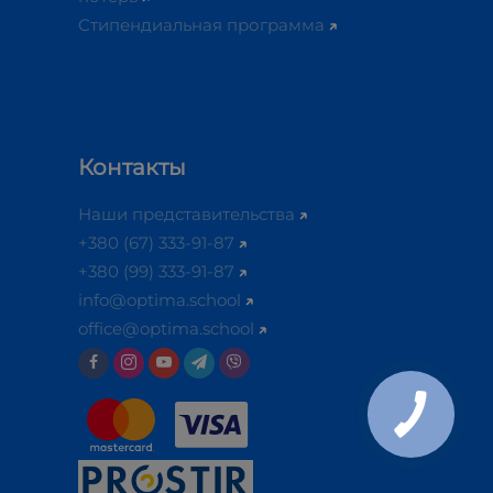
Стипендиальная программа
Контакты
Наши представительства
+380 (67) 333-91-87
+380 (99) 333-91-87
info@optima.school
office@optima.school