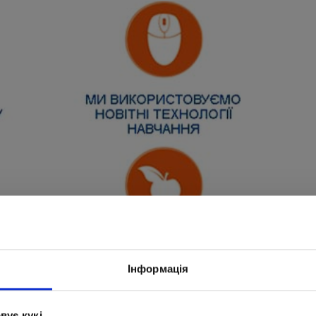
Інформація
вує кукі