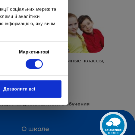
нкції соціальних мереж та
клами й аналітики
ю інформацією, яку ви їм
Маркетингові
фели, переполненные шумные классы,
Дозволити всі
ущества дистанционного обучения
О школе