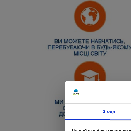
Згода
Ця веб-сторінка використо