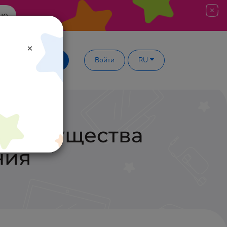
ше
×
Демодоступ
Войти
RU
Преимущества
ния