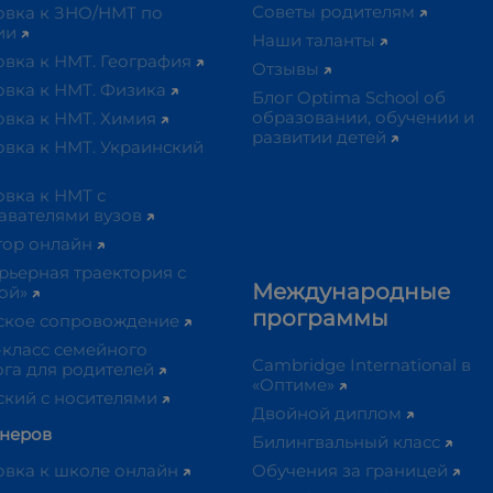
Советы родителям
овка к ЗНО/НМТ по
ии
Наши таланты
овка к НМТ. География
Отзывы
овка к НМТ. Физика
Блог Optima School об
образовании, обучении и
овка к НМТ. Химия
развитии детей
овка к НМТ. Украинский
вка к НМТ с
авателями вузов
тор онлайн
рьерная траектория с
Международные
ой»
программы
ское сопровождение
-класс семейного
Cambridge International в
ога для родителей
«Оптиме»
ский с носителями
Двойной диплом
тнеров
Билингвальный класс
овка к школе онлайн
Обучения за границей