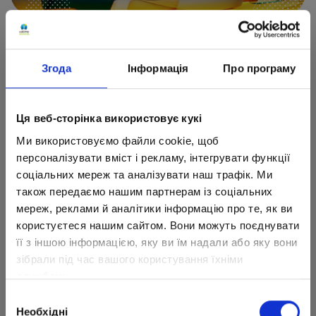
Благотворительный фонд «За будущее детей»
помогает детям, пострадавшим от
российской агрессии. Благодаря
Згода
Інформація
Про програму
стипендиальной программе школьники могут
получать качественное дистанционное
Ця веб-сторінка використовує кукі
образование в Украине и за ее пределами.
Ми використовуємо файли cookie, щоб
Для обучения нужен только интернет. Уроки
персоналізувати вміст і рекламу, інтегрувати функції
доступны круглосуточно. Образовательная
соціальних мереж та аналізувати наш трафік. Ми
платформа удобная, мощная и интуитивно
також передаємо нашим партнерам із соціальних
понятная. Есть постоянная связь с учителями,
мереж, реклами й аналітики інформацію про те, як ви
классным руководителем и технической
користуєтеся нашим сайтом. Вони можуть поєднувати
поддержкой.
її з іншою інформацією, яку ви їм надали або яку вони
зібрали під час вашого користування їхніми
Читайте подробности и подавайте заявку на
службами.
сайте фонда:
https://childrensfuture.org.ua
.
Вибір
Торопитесь! Количество стипендий
Необхідні
згоди