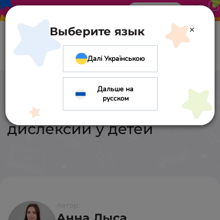
Акция в «Оптиме». Скидка 10%
Узнать больше
×
Выберите язык
Далі Українською
Дальше на
Понимание и
русском
распознавание
дислексии у детей
Автор:
Анна Лыса