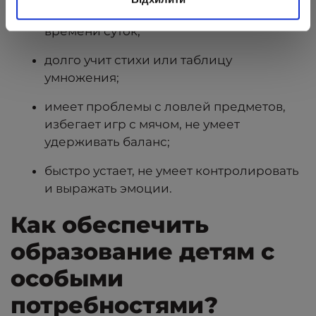
ориентируется в днях недели или
времени суток;
долго учит стихи или таблицу
умножения;
имеет проблемы с ловлей предметов,
избегает игр с мячом, не умеет
удерживать баланс;
быстро устает, не умеет контролировать
и выражать эмоции.
Как обеспечить
образование детям с
особыми
потребностями?