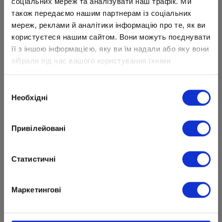
соціальних мереж та аналізувати наш трафік. Ми
також передаємо нашим партнерам із соціальних
мереж, реклами й аналітики інформацію про те, як ви
користуєтеся нашим сайтом. Вони можуть поєднувати
її з іншою інформацією, яку ви їм надали або яку вони
зібрали під час вашого користування їхніми
службами.
Вибір
Необхідні
згоди
Привілейовані
Статистичні
Маркетингові