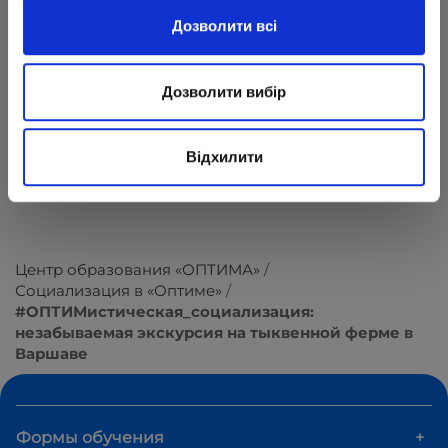
Дозволити всі
Дозволити вибір
Відхилити
Центр образования «ОПТИМА»
Социализация в «Оптиме»
#ОПТИМистическая_социализация:
незабываемая экскурсия на тыквенной ферме в
Варшаве
Формы обучения
+