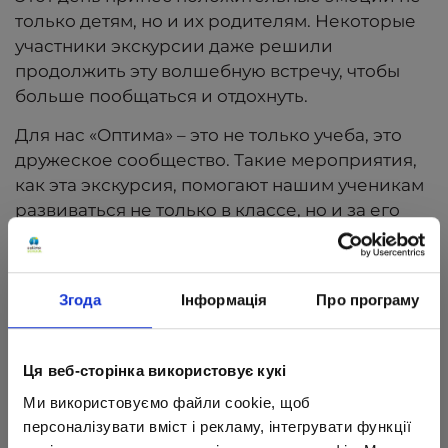
только детям, но и их родителям. Некоторые
участники экскурсии даже решили
продолжить эту волшебную встречу, чтобы
больше пообщаться и отдохнуть.
Для нас «Оптима» – это не только учеба, это
дружеское сообщество. Такие мероприятия,
как эта экскурсия, помогают нашим ученикам
развиваться не только в классе, но и за его
пределами.
Присоединяйтесь к семье ОПТИМистов и
убедитесь, что обучение может быть
Згода
Інформація
Про програму
интересным и увлекательным!
Ця веб-сторінка використовує кукі
Ми використовуємо файли cookie, щоб
персоналізувати вміст і рекламу, інтегрувати функції