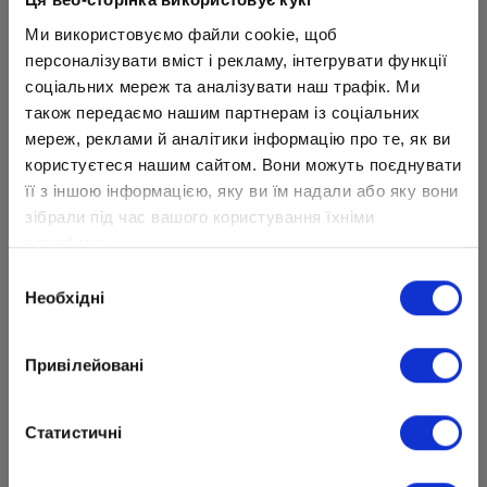
АТ "Райффайзен Банк"
,
Ми використовуємо файли cookie, щоб
Назначение платежа: Номер
персоналізувати вміст і рекламу, інтегрувати функції
договора, за обучение ФИО ученика,
соціальних мереж та аналізувати наш трафік. Ми
в _ классе, ФИО заказчика по
також передаємо нашим партнерам із соціальних
мереж, реклами й аналітики інформацію про те, як ви
договору: ___________.
користуєтеся нашим сайтом. Вони можуть поєднувати
При использовании кредитных средств банки
її з іншою інформацією, яку ви їм надали або яку вони
могут снимать дополнительную комиссию.
зібрали під час вашого користування їхніми
службами.
Искренне благодарны Вам за понимание и
Вибір
сотрудничество!
Необхідні
згоди
ОПЛАТИТЬ ОБУЧЕНИЕ ОНЛАЙН
Привілейовані
ПЕРЕЙТИ К ОБУЧЕНИЮ >>
Статистичні