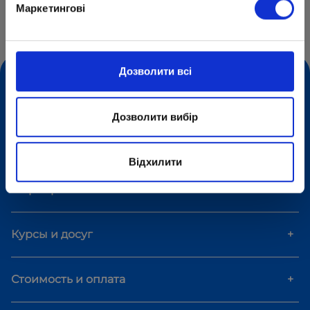
Маркетингові
Центр образования «ОПТИМА»
Предоставление образовательных услуг
Дозволити всі
Формы обучения
+
Дозволити вибір
Дополнительные пакеты
+
Відхилити
Мероприятия
+
Курсы и досуг
+
Стоимость и оплата
+