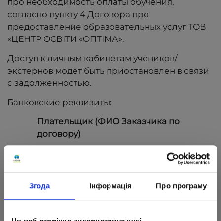
про необходимость оплаты обучения,
согласно пункту 4 Договора про
предоставление образовательных услуг ТОВ
«ЦЕНТР ОСВІТИ «ОПТІМА».
Доступ к личным кабинетам учеников/
экстернов модет быть приостановлен в связи
с задолженностью.
Банковские реквизиты:
Плательщик (ФИО Заказчика по
договору)
Получатель ТОВ "ЦЕНТР ОСВIТИ
"ОПТIМА"
Код 39382856
Згода
Інформація
Про програму
Счет IBAN:
UA113003350000000260002439289 в
Ця веб-сторінка використовує кукі