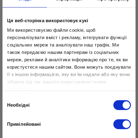
Ця веб-сторінка використовує кукі
Ми використовуємо файли cookie, щоб
персоналізувати вміст і рекламу, інтегрувати функції
соціальних мереж та аналізувати наш трафік. Ми
також передаємо нашим партнерам із соціальних
мереж, реклами й аналітики інформацію про те, як ви
користуєтеся нашим сайтом. Вони можуть поєднувати
її з іншою інформацією, яку ви їм надали або яку вони
Мы гордимся, что в «Оптиме» учатся такие
зібрали під час вашого користування їхніми
талантливые дети!
службами.
Желаем Александру новых побед,
Вибір
творческого вдохновения и успехов!
Необхідні
згоди
Привілейовані