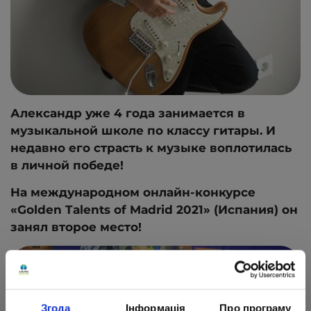
Александр уже 4 года занимается в
музыкальной школе по классу гитары. И
недавно его страсть к музыке воплотилась
в личной победе!
На международном онлайн-конкурсе
«Golden Talents of Madrid 2021» (Испания) он
занял второе место!
Згода
Інформація
Про програму