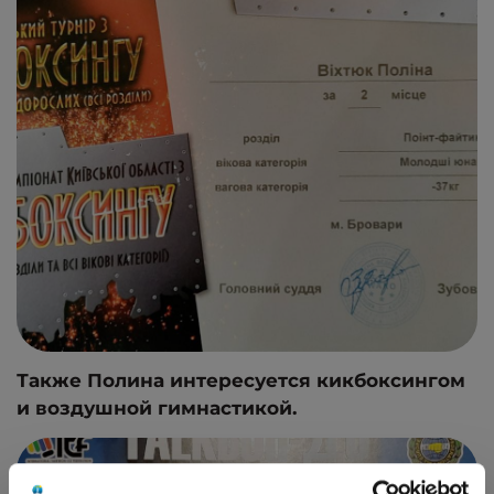
Также Полина интересуется кикбоксингом
и воздушной гимнастикой.