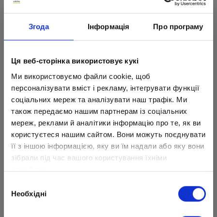
Згода
Інформація
Про програму
Ця веб-сторінка використовує кукі
Ми використовуємо файли cookie, щоб
персоналізувати вміст і рекламу, інтегрувати функції
соціальних мереж та аналізувати наш трафік. Ми
також передаємо нашим партнерам із соціальних
мереж, реклами й аналітики інформацію про те, як ви
користуєтеся нашим сайтом. Вони можуть поєднувати
її з іншою інформацією, яку ви їм надали або яку вони
зібрали під час вашого користування їхніми
службами.
Вибір
Необхідні
згоди