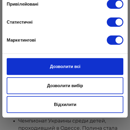
Привілейовані
Статистичні
Маркетингові
Дозволити всі
Дозволити вибір
Відхилити
Последние соревнования Полины:
Чемпионат Украины среди детей,
проходивший в Одессе. Полина стала