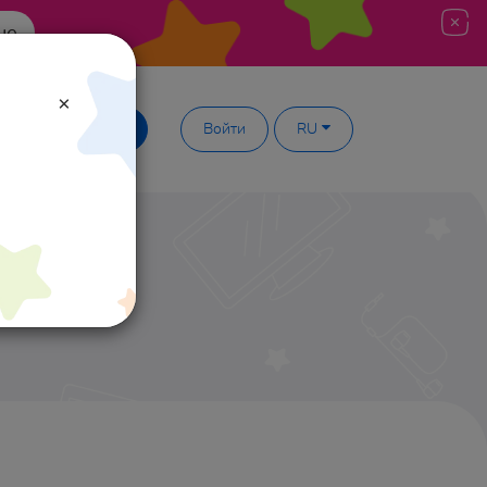
ше
×
Демодоступ
Войти
RU