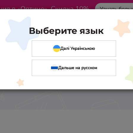
ция в «Оптиме». Скидка 10%
Узнать боль
Выберите язык
Далі Українською
Дальше на русском
Ольга Лубянецкая