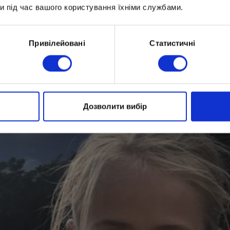
и під час вашого користування їхніми службами.
ком сборной Украины по парусному спорту и предс
Привілейовані
Статистичні
идает уверенности и настойчивости в достижении 
Дозволити вибір