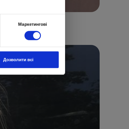
тавляет нашу страну на
Маркетингові
новых высот.
Дозволити всі