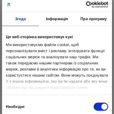
Згода
Інформація
Про програму
Ця веб-сторінка використовує кукі
Ми використовуємо файли cookie, щоб
персоналізувати вміст і рекламу, інтегрувати функції
соціальних мереж та аналізувати наш трафік. Ми
також передаємо нашим партнерам із соціальних
мереж, реклами й аналітики інформацію про те, як ви
користуєтеся нашим сайтом. Вони можуть поєднувати
її з іншою інформацією, яку ви їм надали або яку вони
зібрали під час вашого користування їхніми
службами.
Вибір
Необхідні
згоди
Девушка призывает всех талантливых