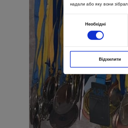
надали або яку вони зібрал
Вибір
Необхідні
згоди
Відхилити