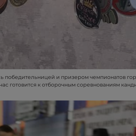
сь победительницей и призером чемпионатов го
час готовится к отборочным соревнованиям канд