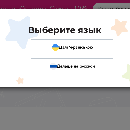
ция в «Оптиме». Скидка 10%
Узнать боль
Выберите язык
Далі Українською
Дальше на русском
Гайова Ирина