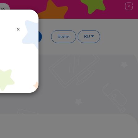
ше
×
Демодоступ
Войти
RU