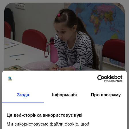
Згода
Інформація
Про програму
В свободное от учебы и спорта время она
посещает занятия по робототехнике и курсы
Ця веб-сторінка використовує кукі
шитья. Только посмотрите, какие
Ми використовуємо файли cookie, щоб
симпатичные мягкие игрушки выходят у