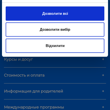
Формы обучения
+
Дозволити всі
Дополнительные пакеты
+
Дозволити вибір
Мероприятия
+
Відхилити
Курсы и досуг
+
Стоимость и оплата
+
Информация для родителей
+
Международные программы
+