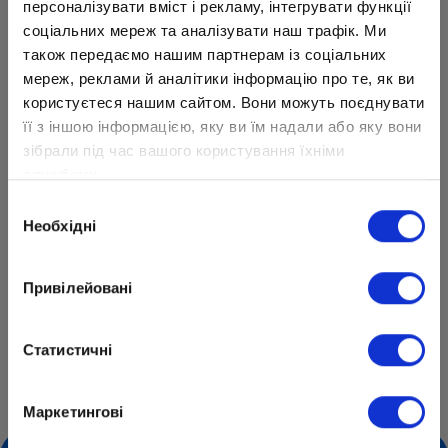
персоналізувати вміст і рекламу, інтегрувати функції
Эмилии!
соціальних мереж та аналізувати наш трафік. Ми
також передаємо нашим партнерам із соціальних
мереж, реклами й аналітики інформацію про те, як ви
користуєтеся нашим сайтом. Вони можуть поєднувати
її з іншою інформацією, яку ви їм надали або яку вони
зібрали під час вашого користування їхніми
службами.
Вибір
Необхідні
згоди
Привілейовані
Гордимся нашей ученицей!
Статистичні
Центр образования «ОПТИМА»
О школе
Наши таланты
Эмилия Правило
Маркетингові