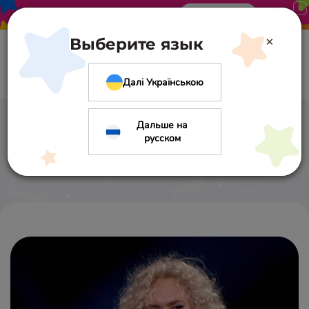
Акция в «Оптиме». Скидка 10%
Узнать больше
×
Выберите язык
Далі Українською
Дальше на
Елизавета Овраменко
русском