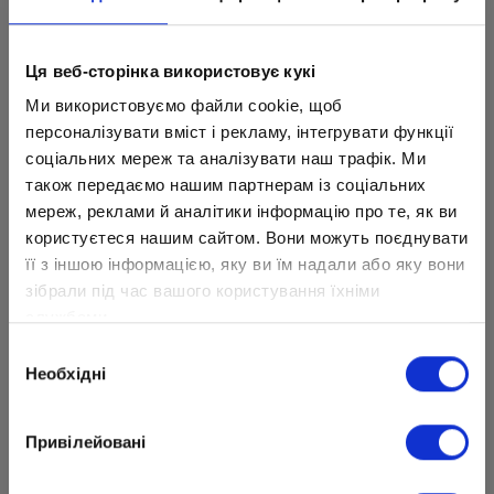
Ця веб-сторінка використовує кукі
Ми використовуємо файли cookie, щоб
Лиза занимается не только пением. Девочка с
персоналізувати вміст і рекламу, інтегрувати функції
11 лет играет в спектаклях театра Kyiv Opera
соціальних мереж та аналізувати наш трафік. Ми
Theatre:
також передаємо нашим партнерам із соціальних
мереж, реклами й аналітики інформацію про те, як ви
"Фабрика Санты" (2018/2019, главная роль
користуєтеся нашим сайтом. Вони можуть поєднувати
- Роксана);
її з іншою інформацією, яку ви їм надали або яку вони
зібрали під час вашого користування їхніми
"Фабрика Санты" (2019/2020, две главные
службами.
роли - Грета, миньон Роро);
Вибір
School of Rock (2021/2022, во взрослом
Необхідні
згоди
составе актеров - роль Петти).
Привілейовані