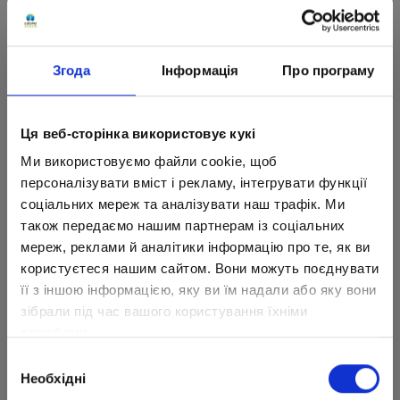
Згода
Інформація
Про програму
Хрупкая Елена вкладывает нежность и любовь
Ця веб-сторінка використовує кукі
в каждую свою картину!
Ми використовуємо файли cookie, щоб
Сегодня Елена делится своим талантом со
персоналізувати вміст і рекламу, інтегрувати функції
всем миром, оттачивает умения и изучает
соціальних мереж та аналізувати наш трафік. Ми
також передаємо нашим партнерам із соціальних
новые техники рисования.
мереж, реклами й аналітики інформацію про те, як ви
користуєтеся нашим сайтом. Вони можуть поєднувати
її з іншою інформацією, яку ви їм надали або яку вони
зібрали під час вашого користування їхніми
службами.
Вибір
Необхідні
згоди