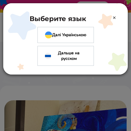
Акция в «Оптиме». Скидка 10%
Узнать больше
×
Выберите язык
Далі Українською
Дальше на
Елена Фадеева
русском