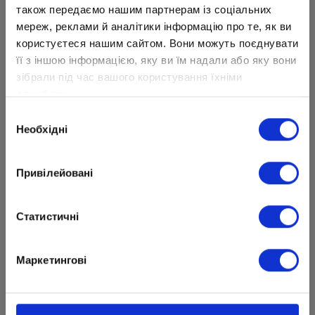
також передаємо нашим партнерам із соціальних
мереж, реклами й аналітики інформацію про те, як ви
користуєтеся нашим сайтом. Вони можуть поєднувати
її з іншою інформацією, яку ви їм надали або яку вони
зібрали під час вашого користування їхніми
На большом теннисном корте Артем
службами.
чувствует себя уверенно. Его тренер,
Вибір
родители, учителя школы «Оптима» и друзья
Необхідні
згоди
поддерживают парня и вдохновляют на новые
свершения и победы.
Привілейовані
Статистичні
Маркетингові