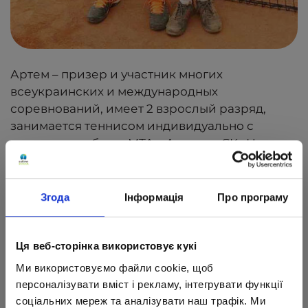
Артем – призер и участник многих
всеукраинских и международных
соревнований, имеет 2 взрослый разряд,
занимается теннисом индивидуально с
тренером на базах МТА, «Ананас», СК «Наука».
Згода
Інформація
Про програму
Ця веб-сторінка використовує кукі
Ми використовуємо файли cookie, щоб
персоналізувати вміст і рекламу, інтегрувати функції
соціальних мереж та аналізувати наш трафік. Ми