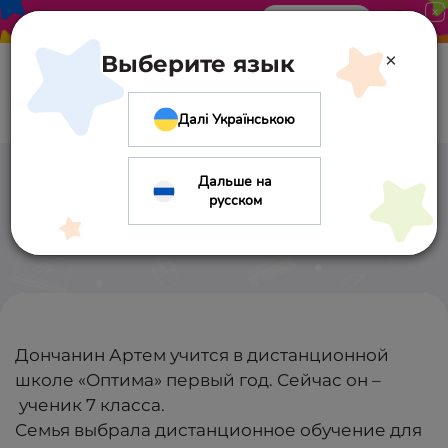
Акция в «Оптиме». Скидка 10%
Узнать больше
×
Выберите язык
Далі Українською
Дальше на
Артем Заикин
русском
Дончанин Артем учится в дистанционной
школе «Оптима» первый год. Сейчас он –
ученик 7 класса.
Семья выбрала дистанционное обучение для