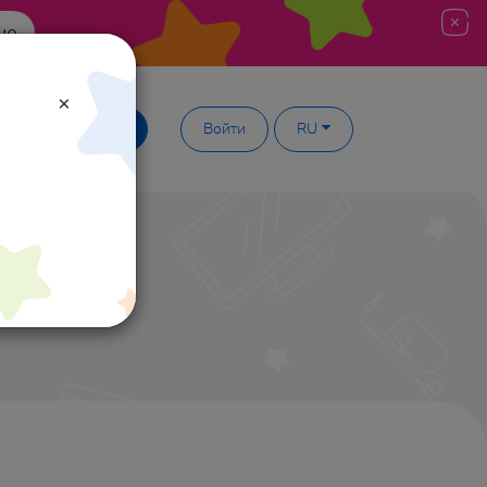
ше
×
Демодоступ
Войти
RU