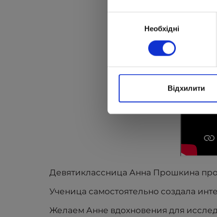
Вибір
Необхідні
згоди
Відхилити
Девятиклассница Анна Прошкина пров
Ученица самостоятельно создала инт
Желаем Анне вдохновения для исслед