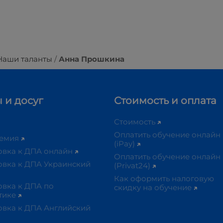
Наши таланты
Анна Прошкина
 и досуг
Стоимость и оплата
Стоимость
Оплатить обучение онлайн
демия
(iPay)
овка к ДПА онлайн
Оплатить обучение онлайн
овка к ДПА Украинский
(Privat24)
Как оформить налоговую
овка к ДПА по
скидку на обучение
тике
овка к ДПА Английский