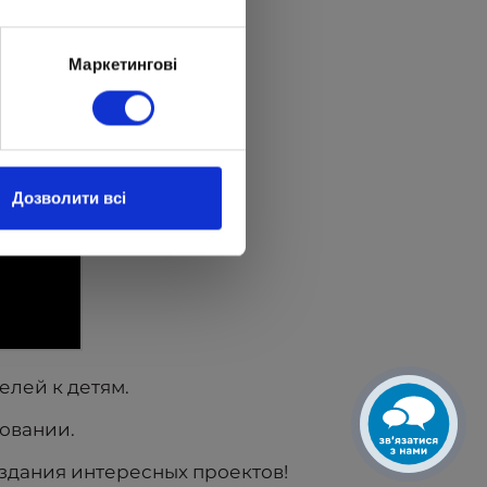
Маркетингові
Дозволити всі
елей к детям.
довании.
здания интересных проектов!