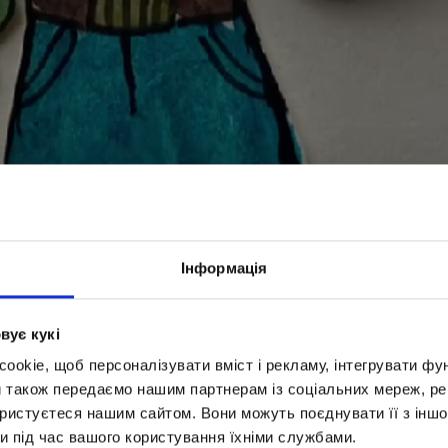
 цвета глаз от родителей к ребенку?
годня любознательная ОПТИМистка Анна в рубр
Інформація
вує кукі
okie, щоб персоналізувати вміст і рекламу, інтегрувати фу
и також передаємо нашим партнерам із соціальних мереж, ре
ористуєтеся нашим сайтом. Вони можуть поєднувати її з іншо
и під час вашого користування їхніми службами.