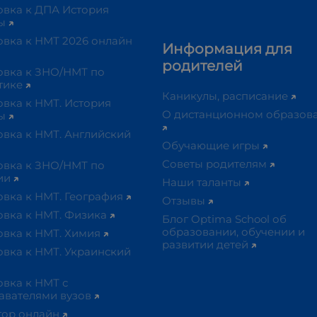
овка к ДПА История
ны
овка к НМТ 2026 онлайн
Информация для
родителей
овка к ЗНО/НМТ по
тике
Каникулы, расписание
вка к НМТ. История
О дистанционном образов
ны
овка к НМТ. Английский
Обучающие игры
Советы родителям
овка к ЗНО/НМТ по
ии
Наши таланты
овка к НМТ. География
Отзывы
овка к НМТ. Физика
Блог Optima School об
образовании, обучении и
овка к НМТ. Химия
развитии детей
овка к НМТ. Украинский
вка к НМТ с
авателями вузов
тор онлайн