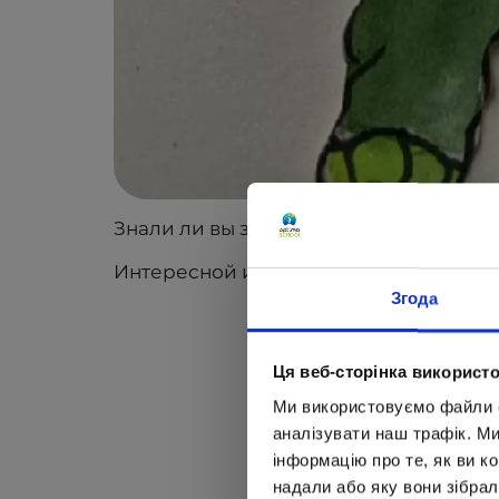
Знали ли вы закономерности передачи
Интересной информацией делится се
Згода
Ця веб-сторінка використо
Ми використовуємо файли co
аналізувати наш трафік. М
інформацію про те, як ви к
надали або яку вони зібрал