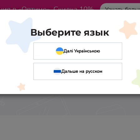
ция в «Оптиме». Скидка 10%
Узнать боль
Выберите язык
Далі Українською
Дальше на русском
Анна Прошкина