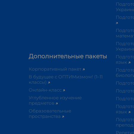
Подгот
Украи
Подгот
Подгот
матема
Подгото
Украи
Дополнительные пакеты
Подгот
язык
Корпоративный пакет
Подгот
биолог
В будущее с ОПТИМизмом! (1–11
классы)
Подгот
Онлайн-класс
Подгот
Углубленное изучение
Подгот
предметов
Подгот
Образовательные
язык
пространства​
Подгото
препод
Репети