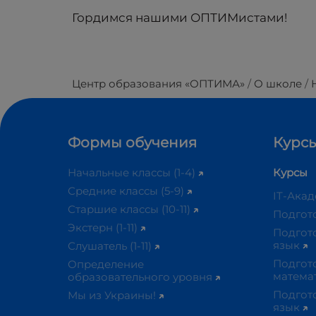
Гордимся нашими ОПТИМистами!
Центр образования «ОПТИМА»
О школе
Формы обучения
Курсы
Начальные классы (1-4)
Курсы
Средние классы (5-9)
IT-Ака
Старшие классы (10-11)
Подгот
Экстерн (1-11)
Подгот
язык
Слушатель (1-11)
Подгот
Определение
матема
образовательного уровня
Подгот
Мы из Украины!
язык