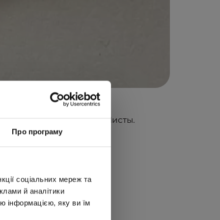
ике #талантливые_ОПТИМисты.
Про програму
нкції соціальних мереж та
клами й аналітики
ю інформацією, яку ви їм