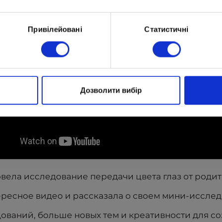
Привілейовані
Статистичні
Дозволити вибір
ела исследование передачи цвета глаз от родит
ересное видео и рассказала о своем мини-иссле
ований, больше новых тем и креативности для со