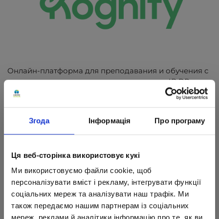
Онлайн-платформа для преподавания и обучения с
интерактивным контентом для студентов IB DP,
Cambridge IGCSE и High School Science.
Лучшее в своем классе обучение и поддержка.
Згода
Інформація
Про програму
Персонализированное обучение, которое поможет
каждому ученику получить максимальную отдачу от
Kognity.
Ця веб-сторінка використовує кукі
Цифровая платформа Kognity базируется на
Ми використовуємо файли cookie, щоб
лучших практиках современного дизайна
персоналізувати вміст і рекламу, інтегрувати функції
обучения, обеспечивая привлекательный и
соціальних мереж та аналізувати наш трафік. Ми
эффективный опыт преподавания и обучения.
також передаємо нашим партнерам із соціальних
Постоянно обновляемые цифровые
мереж, реклами й аналітики інформацію про те, як ви