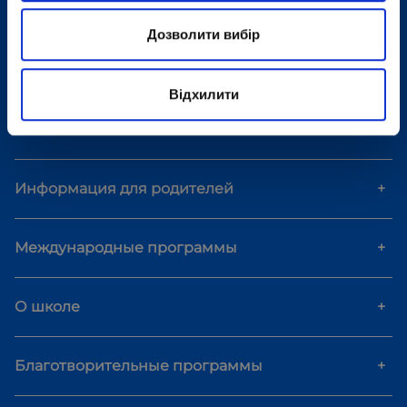
Мероприятия
+
Дозволити вибір
Курсы и досуг
+
Відхилити
Стоимость и оплата
+
Информация для родителей
+
Международные программы
+
О школе
+
Благотворительные программы
+