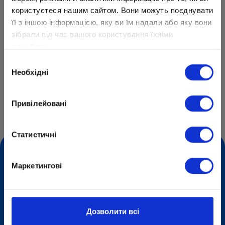
интерактивные учебники и контент.
користуєтеся нашим сайтом. Вони можуть поєднувати
Тщательно продуманный контент. Платформа
її з іншою інформацією, яку ви їм надали або яку вони
Kognity объединяет ряд интерактивных ресурсов,
зібрали під час вашого користування їхніми
разработанных экспертами по образовательным
службами.
программам.
Вибір
Необхідні
згоди
Центр образования «ОПТИМА»
Привілейовані
Онлайн-платформа для преподавания и обучения
– Kognity
Статистичні
Маркетингові
Формы обучения
+
Дополнительные пакеты
+
Дозволити всі