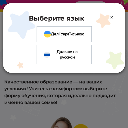
Акция в «Оптиме». Скидка 10%
Узнать больше
×
Выберите язык
Далі Українською
Дальше на
русском
Формы обучения
Качественное образование
— на ваших
условиях! Учитесь с комфортом: выберите
форму обучения, которая идеально подходит
именно вашей семье!