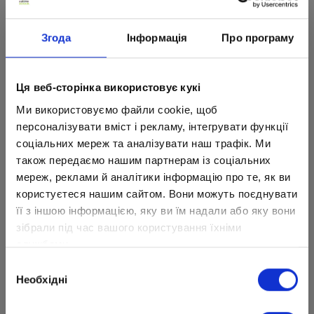
Примеры
наших уроков
Згода
Інформація
Про програму
Ця веб-сторінка використовує кукі
Оберіть клас
навчання:
Ми використовуємо файли cookie, щоб
персоналізувати вміст і рекламу, інтегрувати функції
соціальних мереж та аналізувати наш трафік. Ми
також передаємо нашим партнерам із соціальних
мереж, реклами й аналітики інформацію про те, як ви
користуєтеся нашим сайтом. Вони можуть поєднувати
її з іншою інформацією, яку ви їм надали або яку вони
зібрали під час вашого користування їхніми
службами.
Вибір
Необхідні
згоди