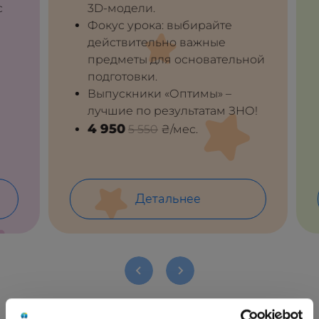
3D-модели.
Фокус урока: выбирайте
действительно важные
предметы для основательной
подготовки.
Выпускники «Оптимы» –
лучшие по результатам ЗНО!
4 950
5 550
₴/мес.
Детальнее