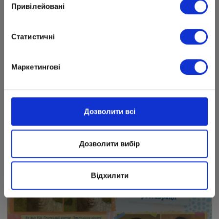
Привілейовані
Математика
Статистичні
Маркетингові
Дозволити всі
Дозволити вибір
История Украины. Всемирная история
Відхилити