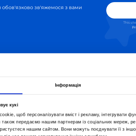
ми обов'язково зв'яжемося з вами
This si
Pr
Інформація
Ксенія Галацевич
14.04.2026
вує кукі
Дистанційна школа «Оптіма»
okie, щоб персоналізувати вміст і рекламу, інтегрувати фу
найкраща школа для дітей і їх батьків!
и також передаємо нашим партнерам із соціальних мереж, ре
Дякую, що ви є!
ористуєтеся нашим сайтом. Вони можуть поєднувати її з іншо