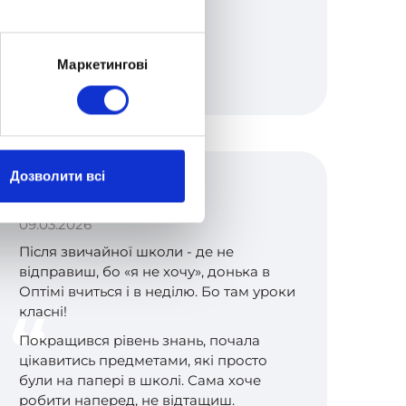
Маркетингові
Дозволити всі
Nadeen Karaban
09.03.2026
Після звичайної школи - де не
відправиш, бо «я не хочу», донька в
Оптімі вчиться і в неділю. Бо там уроки
класні!
Покращився рівень знань, почала
цікавитись предметами, які просто
були на папері в школі. Сама хоче
робити наперед, не відтащиш.