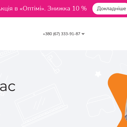
кція в «Оптімі». Знижка 10 %
Докладніше
ас