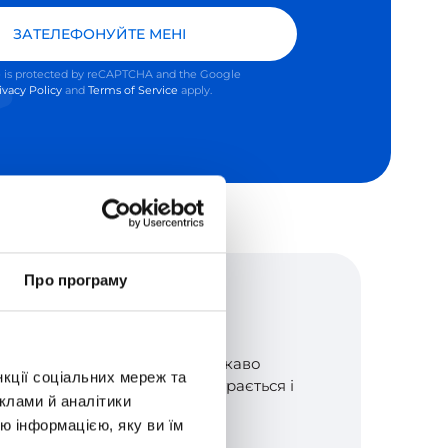
ЗАТЕЛЕФОНУЙТЕ МЕНІ
te is protected by reCAPTCHA and the Google
ivacy Policy
and
Terms of Service
apply.
Про програму
Наталия Галий
14.04.2026
Мені дуже подобається.Цікаво
нкції соціальних мереж та
подаються уроки,дитина грається і
клами й аналітики
вчиться одночасно.
ю інформацією, яку ви їм