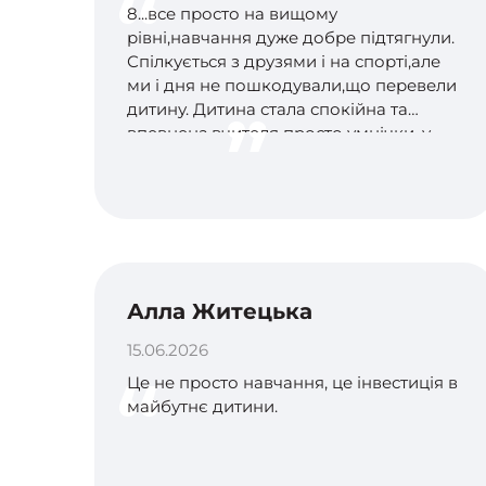
8...все просто на вищому
рівні,навчання дуже добре підтягнули.
Спілкується з друзями і на спорті,але
ми і дня не пошкодували,що перевели
дитину. Дитина стала спокійна та
впевнена,вчителя просто умнічки, у
них дітки всі сонечки і дитина не
боїться звернутися до вчителя по
допомогу бо знає,що їй допоможуть,а
не будуть розказувати,що ти тупий і
просиджуєш штани. Ми дуже
задоволені. Дякую такій суперовій
команді.
Алла Житецька
15.06.2026
Це не просто навчання, це інвестиція в
майбутнє дитини.