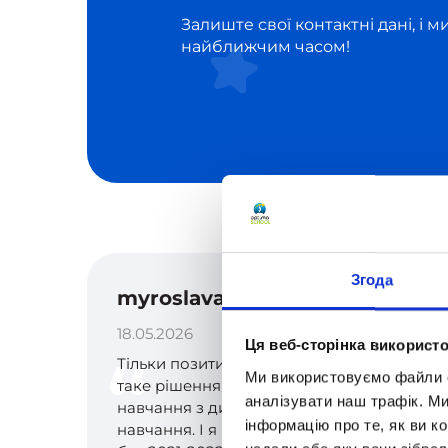
Залиште свої контактні дані, і 
найближчим часом!
Згода
myroslava_goshko
18.05.2026
Ця веб-сторінка використо
Тільки позитивні відгуки. Ми прийняли
Ми використовуємо файли co
таке рішення 5 років тому, про онлайн
аналізувати наш трафік. М
навчання з дистаційною формою
інформацію про те, як ви к
навчання. І я не пошкодувала і дня. То