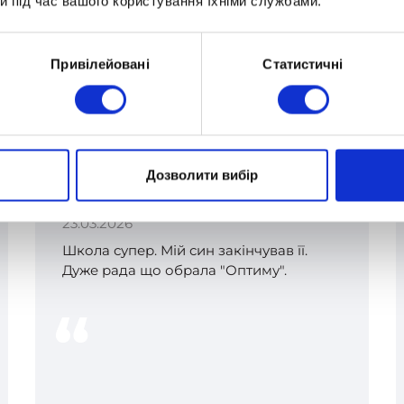
и під час вашого користування їхніми службами.
Привілейовані
Статистичні
Дозволити вибір
Надя Пастушенко
23.03.2026
Школа супер. Мій син закінчував її.
Дуже рада що обрала "Оптиму".