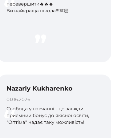
перевершити🔥🔥🔥
Ви найкраща школа!!!🫶🏻
Nazariy Kukharenko
01.06.2026
Свобода у навчанні - це завжди
приємний бонус до якісної освіти,
"Оптіма" надає таку можливість!