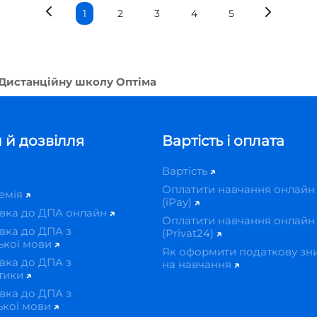
1
2
3
4
5
 Дистанційну школу Оптіма
 й дозвілля
Вартість і оплата
Вартість
Оплатити навчання онлайн
демія
(iPay)
овка до ДПА онлайн
Оплатити навчання онлайн
вка до ДПА з
(Privat24)
ької мови
Як оформити податкову зн
вка до ДПА з
на навчання
тики
вка до ДПА з
ької мови