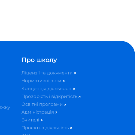
Про школу
Ліцензії та документи
Нормативні акти
Концепція діяльності
Прозорість і відкритість
Освітні програми
ижку
Адміністрація
Вчителі
Проєктна діяльність