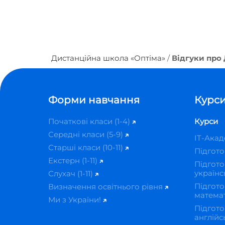
Дистанційна школа «Оптіма»
Відгуки про
Форми навчання
Курси
Початкові класи (1-4)
Курси
Середні класи (5-9)
IT-Ака
Старші класи (10-11)
Підгот
Екстерн (1-11)
Підгото
українс
Слухач (1-11)
Підгото
Визначення освітнього рівня
матема
Ми з України!
Підгото
англійс