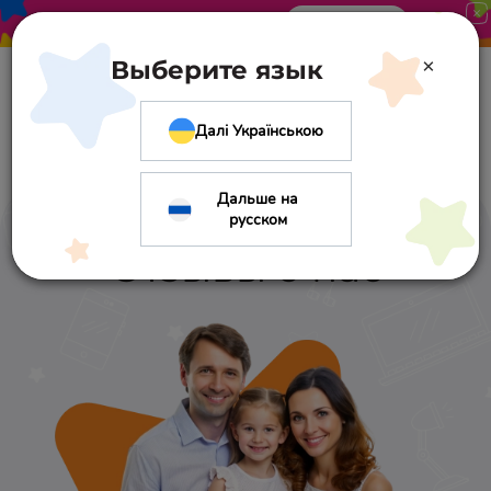
Акция в «Оптиме». Скидка 10%
Узнать больше
×
Выберите язык
Далі Українською
Дальше на
русском
Отзывы о нас